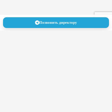
Позвонить директору
Как привлечь пациентов в
частную клинику в условиях
высокой конкуренции