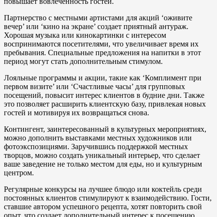
повышает вовлеченность гостей.
Партнерство с местными артистами для акций ‘оживите
вечер’ или ‘кино на экране’ создает приятный антураж.
Хорошая музыка или кинокартинки с интересом
воспринимаются посетителями, что увеличивает время их
пребывания. Специальные предложения на напитки в этот
период могут стать дополнительным стимулом.
Лояльные программы и акции, такие как ‘Комплимент при
первом визите’ или ‘Счастливые часы’ для групповых
посещений, повысит интерес клиентов в будние дни. Также
это позволяет расширить клиентскую базу, привлекая новых
гостей и мотивируя их возвращаться снова.
Контингент, заинтересованный в культурных мероприятиях,
можно дополнить выставками местных художников или
фотоэкспозициями. Заручившись поддержкой местных
творцов, можно создать уникальный интерьер, что сделает
ваше заведение не только местом для еды, но и культурным
центром.
Регулярные конкурсы на лучшее блюдо или коктейль среди
постоянных клиентов стимулируют к взаимодействию. Гости,
ставшие автором успешного рецепта, хотят повторить свой
опыт, что создает дополнительный интерес к посещению.