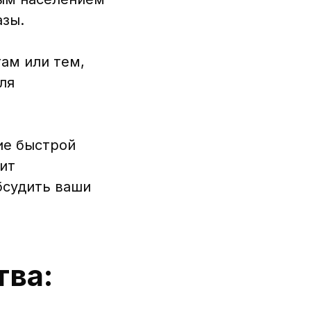
азы.
ам или тем,
ля
ие быстрой
ит
бсудить ваши
тва: