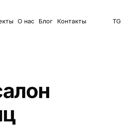
екты
О нас
Блог
Контакты
TG
салон
яц