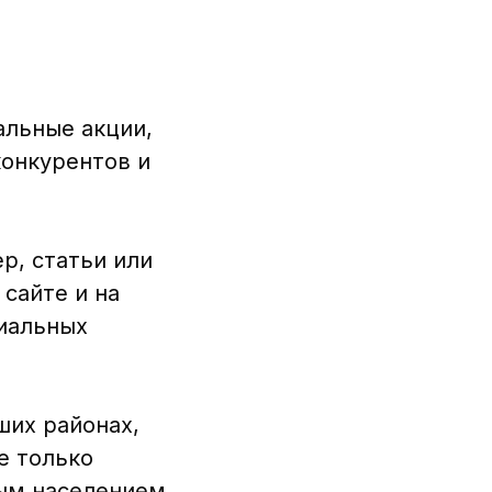
альные акции,
конкурентов и
р, статьи или
 сайте и на
иальных
ших районах,
е только
ным населением