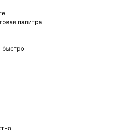
те
товая палитра
м быстро
ктно