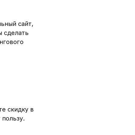
ьный сайт,
ы сделать
нгового
е скидку в
 пользу.