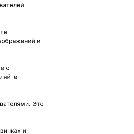
ователей
йте
изображений и
е с
вляйте
ователями. Это
винках и