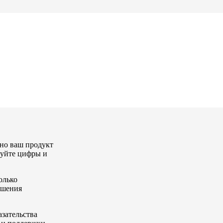
успешного
но ваш продукт
зуйте цифры и
олько
ешения
зательства