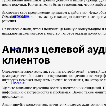
существенно повышают уровень доверия к вашему бренду. Доп
после покупки. Клиенты хотят быть уверенными, что их выбери
Заключите свое предложение призывом к действию. Четко обозн
Разработка
Объясните, как оставить заявку и какие дополнительные преи
решения.
Свяжитесь с нами, чтобы получить детальную консультацию и
надежное маркетинговое агентство, готовое оказать полную по
Анализ целевой ауд
Кейсы
клиентов
Определение характеристик группы потребителей – первый ша
демографический анализ, исследования поведения и психографи
интересах поможет выделить ключевые сегменты, на которые с
Проекты
Уделите внимание изучению болей клиентов и их ожиданий. П
информацию о потребностях и проблемах. Важно также монито
предложения.
Анализируйте конкурентов: изучите их целевую аудиторию и ме