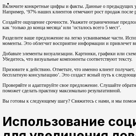
Включите конкретные цифры и факты. Данные о предыдущих у
Например, ‘97% наших клиентов отмечают рост продаж после р
Создайте ощущение срочности. Укажите ограниченные предлож
как ‘только до конца месяца’ или ‘осталось всего 5 мест’.
Разделите ваше предложение на легко усваиваемые части. Ис
моменты. Это облегчит восприятие информации и привлечет в
Добавьте элементы визуализации. Картинки, графики или схем
Убедитесь, что визуальные компоненты соответствуют тексту.
Призовите к действию. Отметьте, что именно клиент получает,
бесплатную консультацию’. Это создаст ясный путь к следующ
Проверяйте и адаптируйте свое предложение. Слушайте обратну
поможет сделать практику максимально результативной.
Вы готовы к следующему шагу? Свяжитесь с нами, и мы поможе
Использование соц
для увеличения до