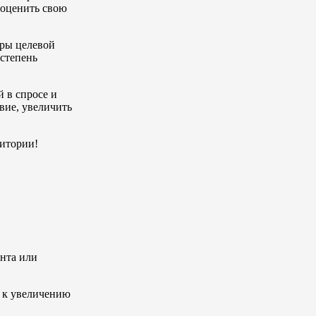
 оценить свою
ары целевой
 степень
 в спросе и
вие, увеличить
дитории!
нта или
т к увеличению