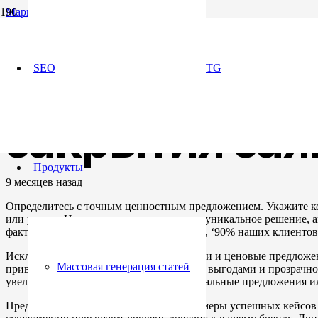
Маркетинг
Как упаковат
SEO
TG
закрытия зая
Продукты
9 месяцев назад
Определитесь с точным ценностным предложением. Укажите ко
или услугу. Например, если предлагаете уникальное решение, 
факты – это повысит доверие. Например, ‘90% наших клиентов
Исключите неоднозначные формулировки и ценовые предложени
Массовая генерация статей
привлекательных пакетов с очевидными выгодами и прозрачной
увеличиваются. Не забывайте про специальные предложения ил
Предоставьте возможным клиентам примеры успешных кейсов и