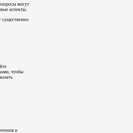
Вопросы могут
вые аспекты.
т существенно
йте
нами, чтобы
казать
чтения и