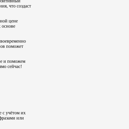
позитивный
ия, что создаст
ьной цене
 основе
 своевременно
вов поможет
пе и поможем
ямо сейчас!
е с учётом их
фразами или