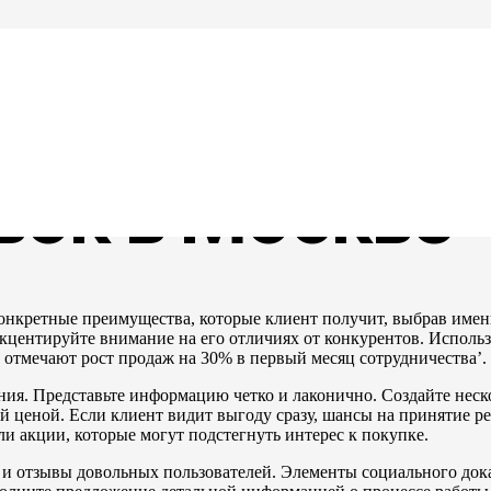
ь оффер для 
вок в Москве
нкретные преимущества, которые клиент получит, выбрав имен
акцентируйте внимание на его отличиях от конкурентов. Исполь
 отмечают рост продаж на 30% в первый месяц сотрудничества’.
я. Представьте информацию четко и лаконично. Создайте неск
 ценой. Если клиент видит выгоду сразу, шансы на принятие р
и акции, которые могут подстегнуть интерес к покупке.
 отзывы довольных пользователей. Элементы социального дока