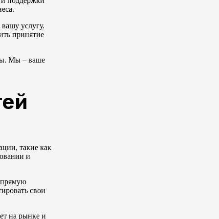
 и поддержки
еса.
 вашу услугу.
рить принятие
ы. Мы – ваше
тей
ции, такие как
зовании и
ь прямую
тировать свои
ет на рынке и