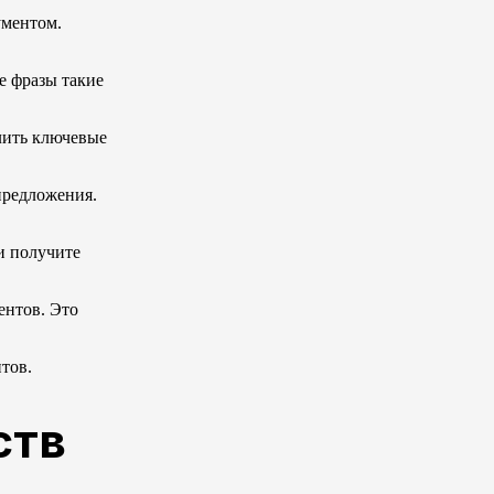
ументом.
е фразы такие
лить ключевые
предложения.
и получите
ентов. Это
тов.
ств