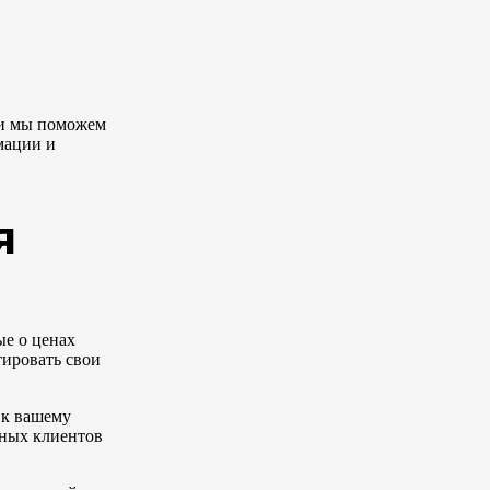
 и мы поможем
мации и
я
ые о ценах
тировать свои
 к вашему
ьных клиентов