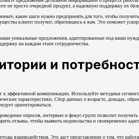
олните предложение детальной информацией о процессе работы
те не просто очередной продукт, а надежную поддержку их бизн
ачьте, какие шаги нужно предпринять для того, чтобы получить
мущества клиент получит, обратившись к вам. Это поможет уско
 наши уникальные предложения, адаптированные под ваши нужд
ддержку на каждом этапе сотрудничества.
итории и потребнос
г к эффективной коммуникации. Используйте методики сегмента
ческие характеристики. Сбор данных о возрасте, доходах, обра
ледует ориентироваться.
роведение опросов, интервью и фокус-групп позволит получит
рить отзывы, чтобы выявить недовольства и своевременно адап
тоды взаимодействия. Это даст представление о том, что работа