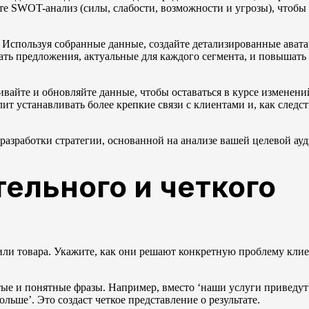
е SWOT-анализ (силы, слабости, возможности и угрозы), чтобы
Используя собранные данные, создайте детализированные ават
ать предложения, актуальные для каждого сегмента, и повышать
вайте и обновляйте данные, чтобы оставаться в курсе изменений
т устанавливать более крепкие связи с клиентами и, как следст
 разработки стратегии, основанной на анализе вашей целевой ау
ельного и четкого
или товара. Укажите, как они решают конкретную проблему клие
тые и понятные фразы. Например, вместо ‘наши услуги приведу
льше’. Это создаст четкое представление о результате.