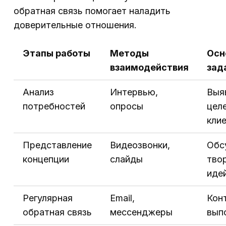
обратная связь помогает наладить
доверительные отношения.
Этапы работы
Методы
Осн
взаимодействия
зад
Анализ
Интервью,
Выя
потребностей
опросы
цел
кли
Представление
Видеозвонки,
Обс
концепции
слайды
тво
иде
Регулярная
Email,
Кон
обратная связь
мессенджеры
вып