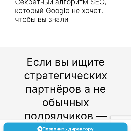
Секретный алгоритм SEO,
который Google не хочет,
чтобы вы знали
Если вы ищите
стратегических
партнёров а не
обычных
подрядчиков —
напишите нам!
Позвонить директору