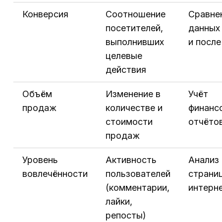
Конверсия
Соотношение
Сравне
посетителей,
данных
выполнивших
и после
целевые
действия
Объём
Изменение в
Учёт
продаж
количестве и
финанс
стоимости
отчёто
продаж
Уровень
Активность
Анализ
вовлечённости
пользователей
страниц
(комментарии,
интерн
лайки,
репосты)