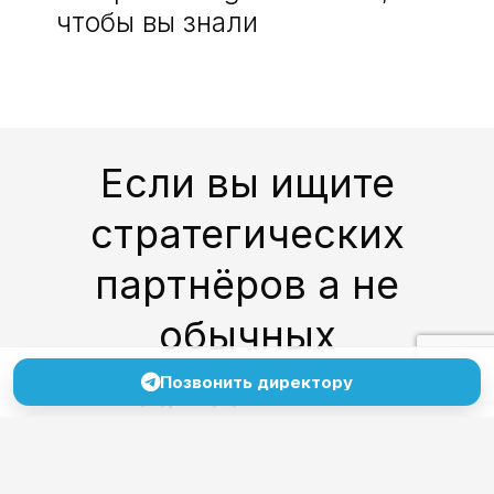
чтобы вы знали
Если вы ищите
стратегических
партнёров а не
обычных
подрядчиков —
Позвонить директору
напишите нам!
Без формальностей,