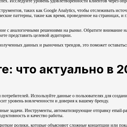
спех. Исследуйте уровень удовлетворенности клиентов через оп
рументов, таких как Google Analytics, чтобы отслеживать исто
ские паттерны, такие как время, проведенное на страницах, и 
ние с аналогичными решениями на рынке. Обратите внимание на
ете представить целевой аудитории.
 полученных данных и рыночных трендов, это поможет оставатьс
е: что актуально в 2
потребителей. Используйте данные о пользователях для создан
ит уровень вовлеченности и доверия к вашему бренду.
нные задачи. Инструменты, автоматизирующие отправку email-р
дуктивность и качество работы.
ороткие ролики, которые объясняют сложные концепции или по