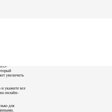
в метро
SEO-
оторый
жет увеличить
 и укажите все
на онлайн-
лько для
оянными.