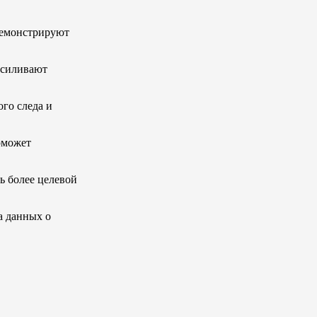
демонстрируют
 усиливают
го следа и
оможет
ь более целевой
а данных о