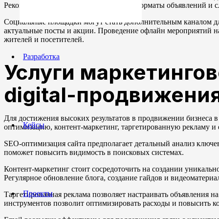
Рекомендуется протестировать разные форматы объявлений и с
Социальные площадки могут стать дополнительным каналом для
актуальные посты и акции. Проведение офлайн мероприятий н
жителей и посетителей.
Разработка
Услуги маркетингов
digital-продвижени
Для достижения высоких результатов в продвижении бизнеса 
Кейсы
оптимизацию, контент-маркетинг, таргетированную рекламу и 
SEO-оптимизация сайта предполагает детальный анализ ключев
поможет повысить видимость в поисковых системах.
Контент-маркетинг стоит сосредоточить на создании уникально
Регулярное обновление блога, создание гайдов и видеоматери
Проекты
Таргетированная реклама позволяет настраивать объявления н
инструментов позволит оптимизировать расходы и повысить к