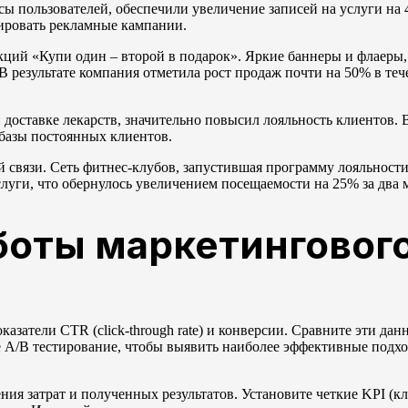
 пользователей, обеспечили увеличение записей на услуги на 
ировать рекламные кампании.
кций «Купи один – второй в подарок». Яркие баннеры и флаеры
 результате компания отметила рост продаж почти на 50% в теч
й доставке лекарств, значительно повысил лояльность клиентов
 базы постоянных клиентов.
 связи. Сеть фитнес-клубов, запустившая программу лояльности
луги, что обернулось увеличением посещаемости на 25% за два 
боты маркетинговог
азатели CTR (click-through rate) и конверсии. Сравните эти дан
A/B тестирование, чтобы выявить наиболее эффективные подхо
ния затрат и полученных результатов. Установите четкие KPI (