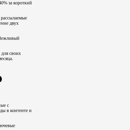
40% за короткий
, рассылаемые
ение двух
. Вежливый
 для своих
месяца.
о
ные с
ды в контенте и
ключевые