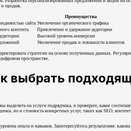
и. Разработка персонализированных предложений и акций на ос
 и продаж.
Преимущества
 видимостью сайта
Увеличение органического трафика
сного контента
Привлечение и удержание аудитории
аудитории
Высокий уровень конверсии
едложений
Увеличение продаж и лояльности клиентов
орректировать стратегии на основе полученных данных. Регуляр
 цифровом пространстве.
ак выбрать подходя
ы выделить на услуги подрядчика, и проверьте, какое соотноше
ценки, но и стоимость конкретных услуг, таких как SEO, контен
ровень опыта и навыков. Заинтересуйтесь результатами: какова