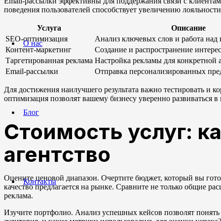
Email-рассылки эффективны для поддержания связи с клиентам
поведения пользователей способствует увеличению лояльности
Услуга
Описание
SEO-оптимизация
Анализ ключевых слов и работа над
О нас
Контент-маркетинг
Создание и распространение интере
Таргетированная реклама
Настройка рекламы для конкретной 
Email-рассылки
Отправка персонализированных пр
Для достижения наилучшего результата важно тестировать и к
оптимизация позволят вашему бизнесу уверенно развиваться в
Блог
Стоимость услуг: к
агентство
Оцените ценовой диапазон. Очертите бюджет, который вы готов
Контакты
качество предлагается на рынке. Сравните не только общие рас
реклама.
Изучите портфолио. Анализ успешных кейсов позволят понять у