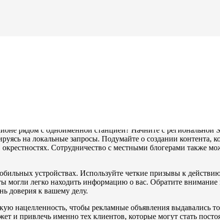
е агентство 
 Москва
районе рядом с одноименной станцией? Начните с региональной 
руясь на локальные запросы. Подумайте о создании контента, к
 окрестностях. Сотрудничество с местными блогерами также мо
обильных устройствах. Используйте четкие призывы к действию
ты могли легко находить информацию о вас. Обратите внимание 
ь доверия к вашему делу.
скую нацелленность, чтобы рекламные объявления выдавались то
жет и привлечь именно тех клиентов, которые могут стать пост