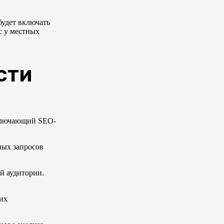
будет включать
с у местных
сти
включающий SEO-
ных запросов
й аудитории.
их