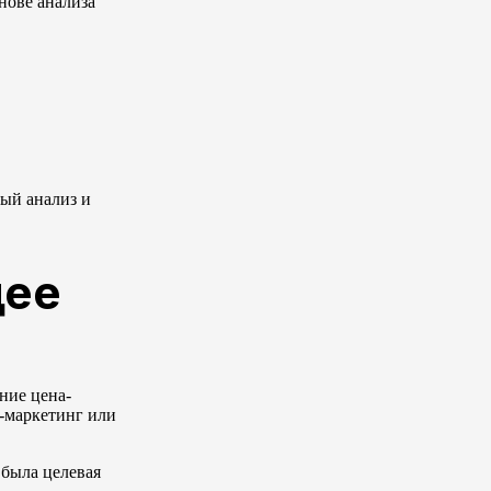
нове анализа
ный анализ и
щее
ние цена-
т-маркетинг или
 была целевая