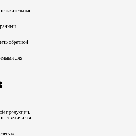
 Положительные
ыбранный
дать обратной
димыми для
в
ой продукции.
тов увеличился
целевую