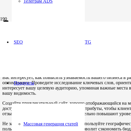
Телеграм ADS
Маркетингово
Шипиловская
SEO
TG
9 месяцев назад
Вас интересует, как повысить узнаваемость вашего бизнеса в 
оптимизации. Проведите исследование ключевых слов, ориенти
Продукты
интересует вашу целевую аудиторию, упоминая важные места в
вашу видимость.
Создайте привлекательный сайт, хорошо отображающийся на м
доступные услуги. Добавьте локальные атрибуты, чтобы клиен
отзывы – положительные оценки значительно повышают уровен
Не забывайте о контекстной рекламе. Используйте географиче
Массовая генерация статей
пользователей из вашего района. Это позволит сэкономить бюд