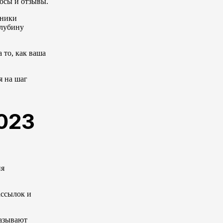
росы и отзывы.
чники
глубину
 то, как ваша
я на шаг
023
ия
ассылок и
казывают