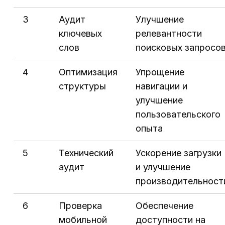
3
Аудит
Улучшение
ключевых
релевантности
слов
поисковых запросо
4
Оптимизация
Упрощение
структуры
навигации и
улучшение
пользовательского
опыта
5
Технический
Ускорение загрузки
аудит
и улучшение
производительност
6
Проверка
Обеспечение
мобильной
доступности на