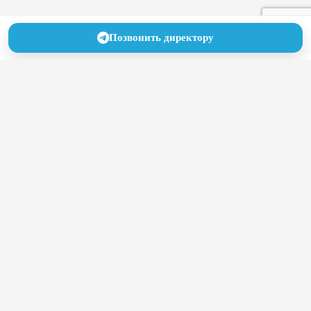
Позвонить директору
Как привлечь пациентов в
частную клинику в условиях
высокой конкуренции
25.06.2026