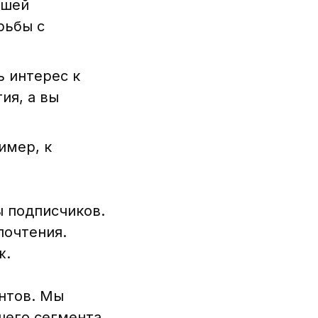
ашей
рьбы с
 интерес к
ия, а вы
имер, к
ы подписчиков.
почтения.
ж.
нтов. Мы
шего сегмента