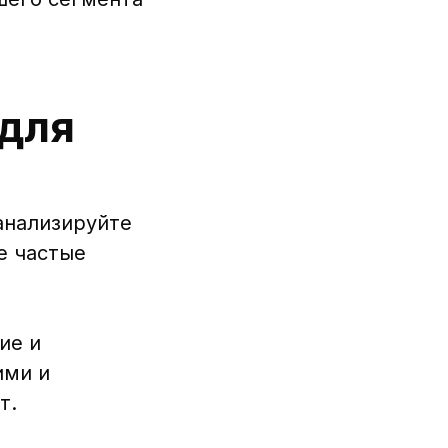
 для
анализируйте
е частые
ие и
ими и
т.