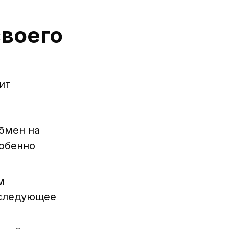
своего
ит
бмен на
собенно
м
оследующее