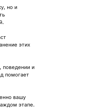
у, но и
ть
й.
аст
анение этих
, поведении и
од помогает
менно вашу
каждом этапе.