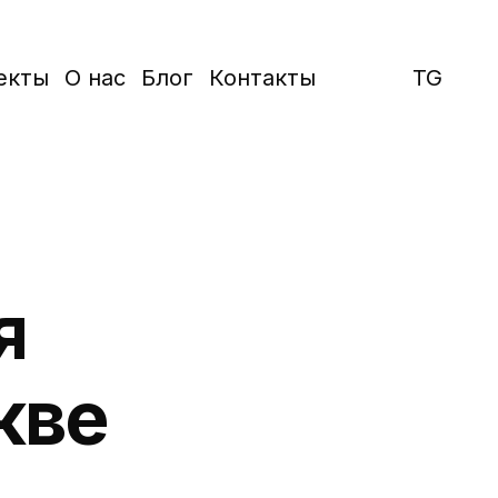
екты
О нас
Блог
Контакты
TG
я
кве