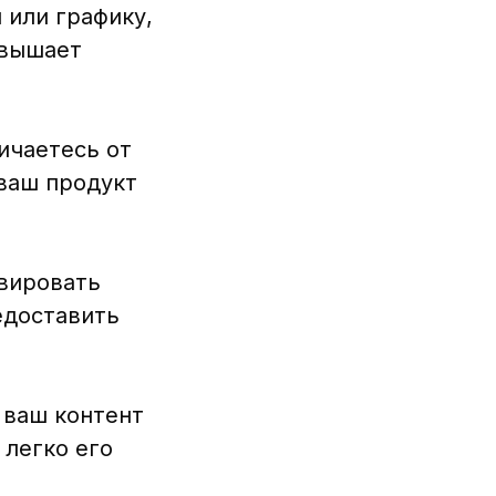
 или графику,
овышает
ичаетесь от
ваш продукт
ивировать
едоставить
 ваш контент
 легко его