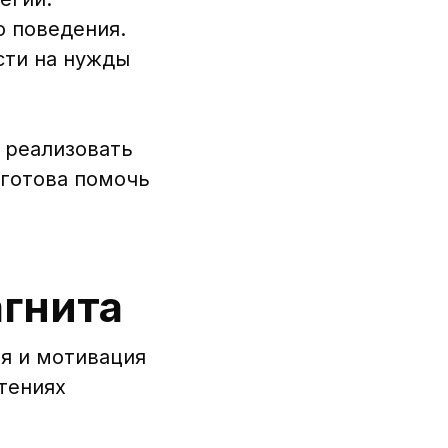
о поведения.
сти на нужды
 реализовать
 готова помочь
агнита
ия и мотивация
тениях