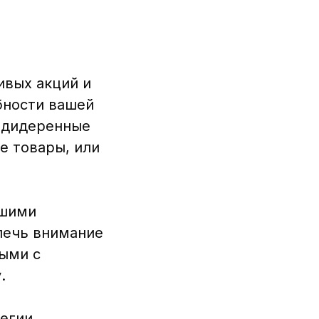
ивых акций и
бности вашей
е дидеренные
е товары, или
ашими
лечь внимание
ными с
.
егии.