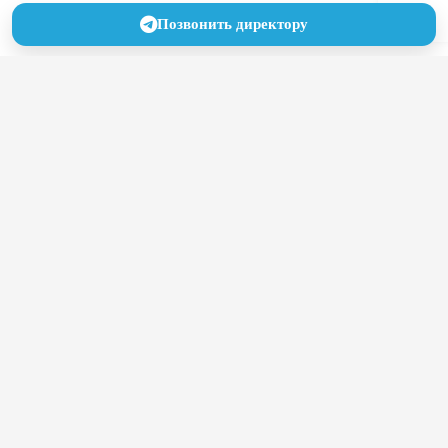
Позвонить директору
Как привлечь пациентов в
частную клинику в условиях
высокой конкуренции