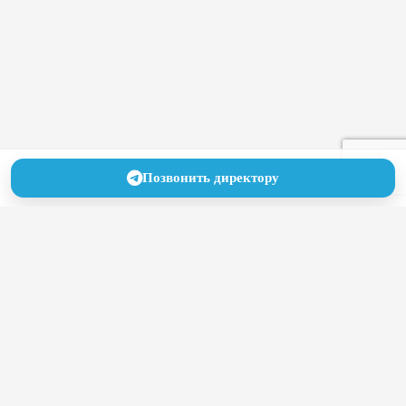
Позвонить директору
Как привлечь пациентов в
частную клинику в условиях
высокой конкуренции
25.06.2026