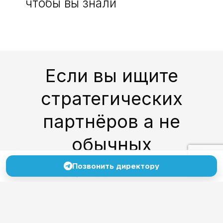
чтобы вы знали
Если вы ищите
стратегических
партнёров а не
обычных
подрядчиков —
Позвонить директору
напишите нам!
Без формальностей,