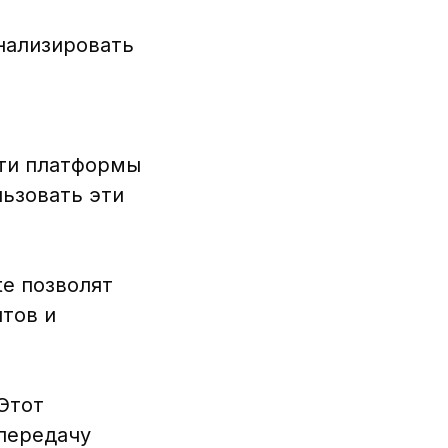
анализировать
Эти платформы
ьзовать эти
te позволят
тов и
Этот
передачу