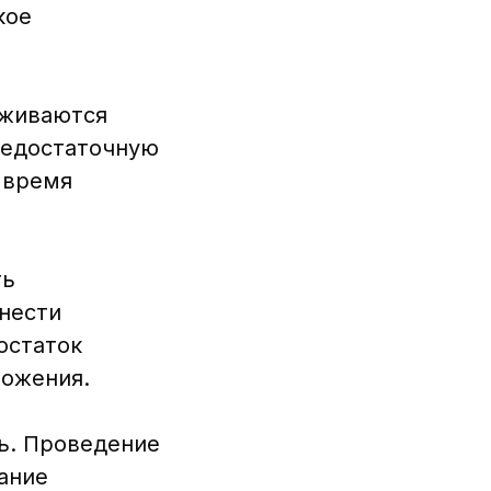
кое
рживаются
 недостаточную
 время
ть
внести
остаток
ложения.
ь. Проведение
ание