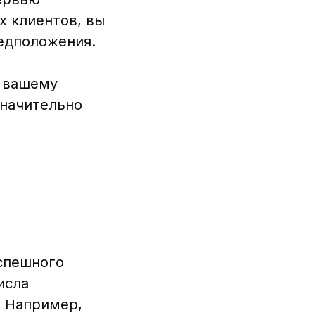
х клиентов, вы
редположения.
к вашему
значительно
спешного
исла
. Например,