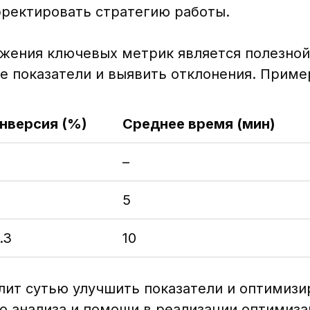
рректировать стратегию работы.
жения ключевых метрик является полезной
е показатели и выявить отклонения. Приме
нверсия (%)
Среднее время (мин)
–
5
.3
10
лит сутью улучшить показатели и оптимизи
о анализа и помощи в реализации оптимиз