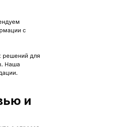
мендуем
ормации с
х решений для
ы. Наша
дации.
вью и