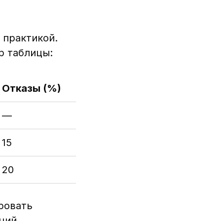
 практикой.
р таблицы:
Отказы (%)
—
15
20
ровать
аций