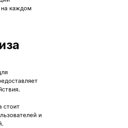
 на каждом
иза
для
редоставляет
йствия.
а стоит
ользователей и
й.