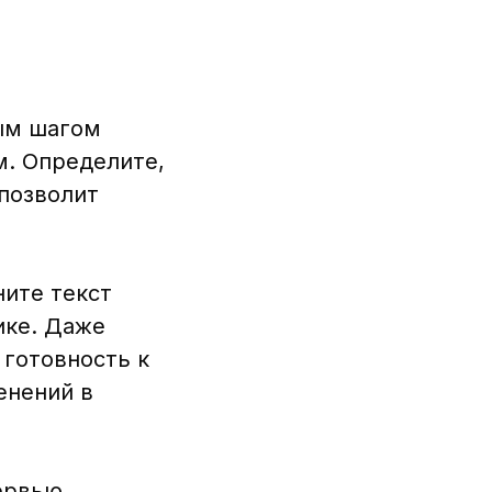
вым шагом
м. Определите,
 позволит
ните текст
ике. Даже
 готовность к
енений в
тервью