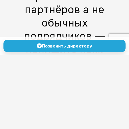
партнёров а не
обычных
подрядчиков —
напишите нам!
Позвонить директору
Без формальностей,
без скриптов.
Только по делу.